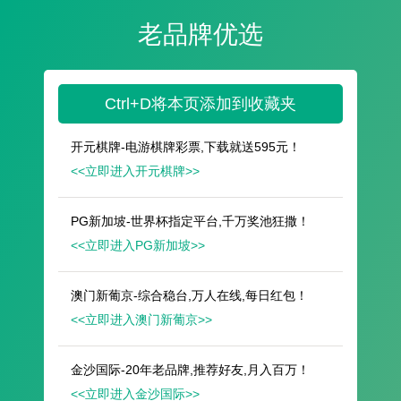
遥想公瑾当年，小乔初嫁了，雄姿英发。
羽扇纶巾，谈笑间，樯橹灰飞烟灭。
故国神游，多情应笑我，早生华发。
人生如梦，一尊还酹江月。